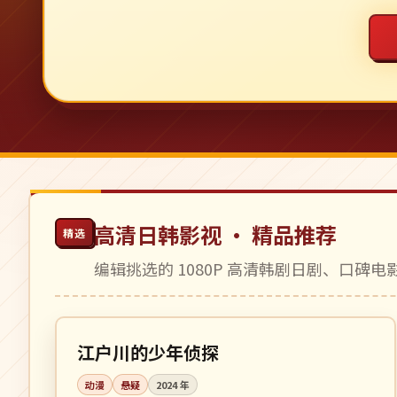
高清日韩影视 · 精品推荐
精选
编辑挑选的 1080P 高清韩剧日剧、口碑
更新至 18 集
连载中
日本
江户川的少年侦探
动漫
悬疑
2024
年