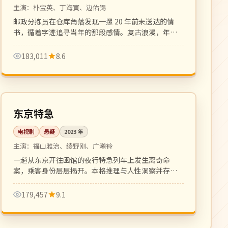
主演：
朴宝英、丁海寅、边佑锡
邮政分拣员在仓库角落发现一摞 20 年前未送达的情
书，循着字迹追寻当年的那段感情。复古浪漫，年代
质感细腻。
183,011
8.6
全 8 集
完结
日本
东京特急
电视剧
悬疑
2023
年
主演：
福山雅治、绫野刚、广濑铃
一趟从东京开往函馆的夜行特急列车上发生离奇命
案，乘客身份层层揭开。本格推理与人性洞察并存，
松本清张式氛围。
179,457
9.1