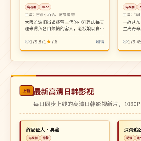
电视剧
2022
电视剧
主演：
吉永小百合、阿部宽 等
主演：
福
大阪难波旧街道经营三代的小料理店每天
一趟从东
迎来背负各自烦恼的客人，老板娘以食物
生离奇命
与对话温柔治愈每位过客。
理与人性
179,871
7.6
剧情
179,4
最新高清日韩影视
上新
每日同步上线的高清日韩影视新片，1080P
连载中
独播
NEW
美国
英国
终局证人·典藏
深海追
电视剧
惊悚
动漫
剧