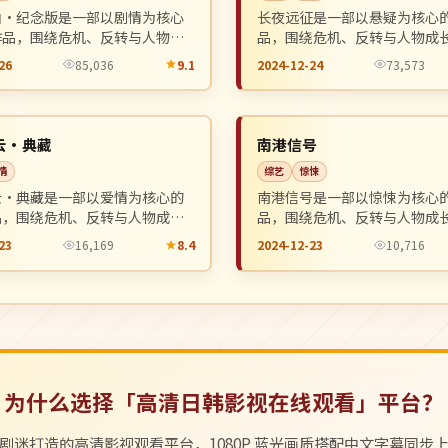
凶·纪念版是一部以剧情为核心
长夜远征是一部以悬疑为核心
作品，围绕危机、反转与人物成
品，围绕危机、反转与人物成
，整体节奏紧凑，值得推荐观
整体节奏紧凑，值得推荐观看
26
85,036
9.1
2024-12-24
73,573
独播
NEW
韩国
云·典藏
南港信号
情
综艺
惊悚
云·典藏是一部以爱情为核心的
南港信号是一部以惊悚为核心
品，围绕危机、反转与人物成长
品，围绕危机、反转与人物成
整体节奏紧凑，值得推荐观看。
整体节奏紧凑，值得推荐观看
23
16,169
8.4
2024-12-23
10,716
为什么选择「高清日韩影视在线观看」平台？
剧迷打造的高清影视观看平台，1080P 蓝光画质搭配中文字幕同步