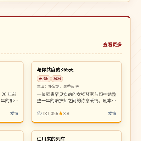
查看更多
16:48
12:22
高分
韩国
与你共度的365天
电视剧
2024
主演：
朴宝剑、裴秀智 等
20 年前
一位罹患罕见疾病的女钢琴家与照护她整
当年的那段
整一年的陪护师之间的诗意爱情。剧本细
腻。
腻文艺，画面如散文诗一般动人。
爱情
181,056
8.8
爱情
08:58
99:40
4K
韩国
仁川来的列车