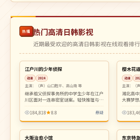
热门高清日韩影视
热播
近期最受欢迎的高清日韩影视在线观看排
18:02
连载中
连载中
日本
日本
江户川的少年侦探
樱木花
动漫
2024
动漫
20
主演：
（声）山口胜平、高山南 等
主演：
（
继承祖父侦探事务所的中学生少年在江户
湘北高中
川区面对一连串密室谜案。轻快推理与校
大赛梦想
园生活结合，新世代少年推理动画。
分镜上乘
184,818
8.8
悬疑
183,4
11:35
完结
完结
日本
日本
大阪治愈小馆
东京特