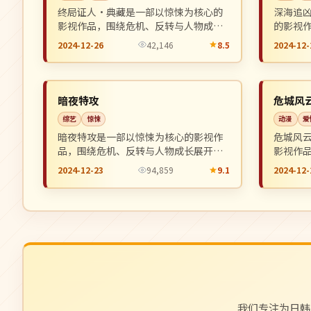
终局证人·典藏是一部以惊悚为核心的
深海追
影视作品，围绕危机、反转与人物成长
的影视
展开，整体节奏紧凑，值得推荐观看。
长展开
2024-12-26
42,146
8.5
2024-12-
看。
院线
院线
NEW
美国
日本
暗夜特攻
危城风
综艺
惊悚
动漫
爱
暗夜特攻是一部以惊悚为核心的影视作
危城风
品，围绕危机、反转与人物成长展开，
影视作
整体节奏紧凑，值得推荐观看。
展开，
2024-12-23
94,859
9.1
2024-12-
我们专注为日韩