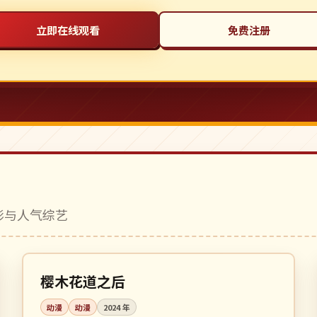
立即在线观看
免费注册
电影与人气综艺
更新至 12 集
连载中
日本
樱木花道之后
动漫
动漫
2024
年