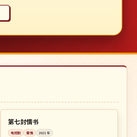
全 16 集
完结
韩国
第七封情书
电视剧
爱情
2021
年