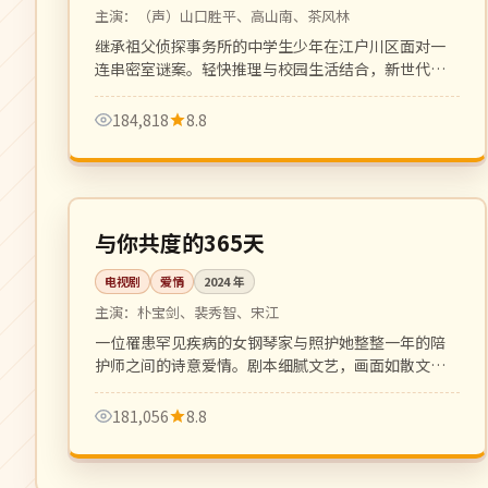
主演：
（声）山口胜平、高山南、茶风林
继承祖父侦探事务所的中学生少年在江户川区面对一
连串密室谜案。轻快推理与校园生活结合，新世代少
年推理动画。
184,818
8.8
全 12 集
高分
韩国
与你共度的365天
电视剧
爱情
2024
年
主演：
朴宝剑、裴秀智、宋江
一位罹患罕见疾病的女钢琴家与照护她整整一年的陪
护师之间的诗意爱情。剧本细腻文艺，画面如散文诗
一般动人。
181,056
8.8