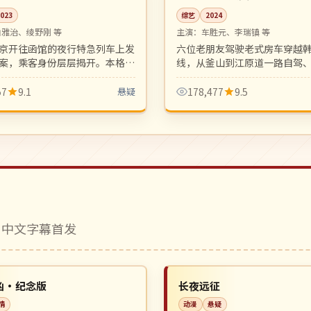
2023
综艺
2024
山雅治、绫野刚 等
主演：
车胜元、李瑞镇 等
京开往函馆的夜行特急列车上发
六位老朋友驾驶老式房车穿越
案，乘客身份层层揭开。本格推
线，从釜山到江原道一路自驾
洞察并存，松本清张式氛围。
给自足。罗 PD 风格的治愈系
57
9.1
悬疑
178,477
9.5
 中文字幕首发
院线
NEW
日本
凶·纪念版
长夜远征
情
动漫
悬疑