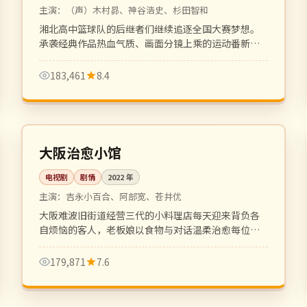
主演：
（声）木村昴、神谷浩史、杉田智和
湘北高中篮球队的后继者们继续追逐全国大赛梦想。
承袭经典作品热血气质、画面分镜上乘的运动番新
作。
183,461
8.4
全 11 集
完结
日本
大阪治愈小馆
电视剧
剧情
2022
年
主演：
吉永小百合、阿部宽、苍井优
大阪难波旧街道经营三代的小料理店每天迎来背负各
自烦恼的客人，老板娘以食物与对话温柔治愈每位过
客。
179,871
7.6