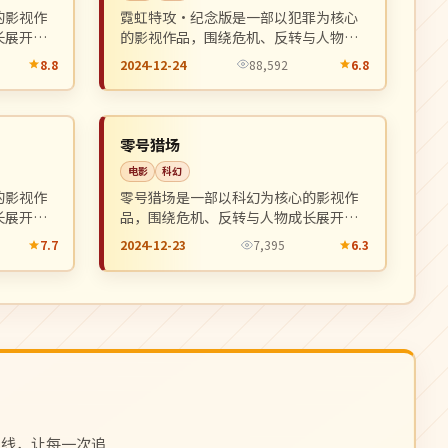
的影视作
霓虹特攻·纪念版是一部以犯罪为核心
长展开，
的影视作品，围绕危机、反转与人物成
。
长展开，整体节奏紧凑，值得推荐观
8.8
2024-12-24
88,592
6.8
看。
完结
NEW
NEW
中国
零号猎场
电影
科幻
的影视作
零号猎场是一部以科幻为核心的影视作
长展开，
品，围绕危机、反转与人物成长展开，
。
整体节奏紧凑，值得推荐观看。
7.7
2024-12-23
7,395
6.3
上线，让每一次追