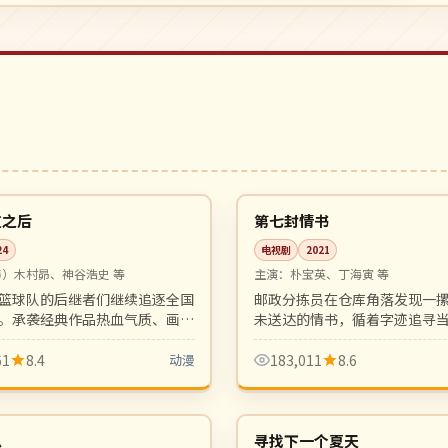
行
12:16
完结
韩国
道之后
第七封情书
24
电视剧
2021
声）木村昴、神谷浩史 等
主演：
朴宝英、丁海寅 等
篮球队的后继者们继续追逐全国
邮政分拣员在仓库角落发现一摞 
。承袭经典作品热血气质、画面
未送达的情书，循着字迹追寻
的运动番新作。
感情。复古浪漫，年代质感细
61
8.4
动漫
183,011
8.6
08:36
热播
韩国
急
寻找下一个夏天