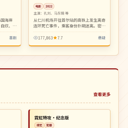
电影
2022
主演：
孔刘、马东锡 等
韩国海岸
从仁川机场开往首尔站的高铁上发生离奇
、自炊、自
连环死亡事件，乘客身份扑朔迷离。密闭
慢综艺。
空间惊悚悬疑佳作，节奏紧凑反转密集。
喜剧
177,863
7.7
悬疑
查看更多
连载中
NEW
NEW
日本
霓虹特攻·纪念版
综艺
犯罪